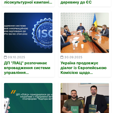
лісокультурної кампанії
деревину до ЄС
в межах програми
Президента України
"Зелена країна".
09.10.2025
30.09.2025
ДП "ЛІАЦ" розпочинає
Україна продовжує
впровадження системи
діалог із Європейською
управління
Комісією щодо
інформаційною
імплементації
безпекою (СУІБ) та
Регламенту EUDR
сертифікацію відповідно
до міжнародного
стандарту ISO/IEC
27001:2022