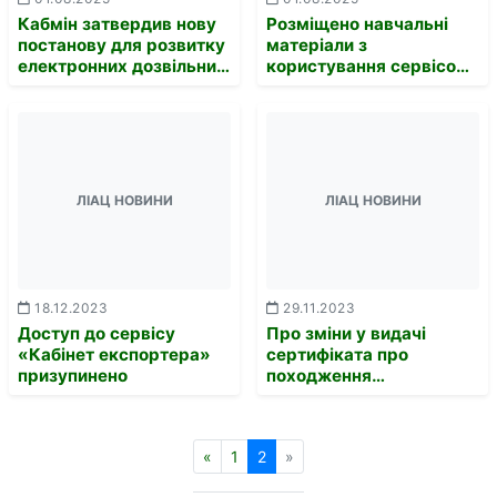
Кабмін затвердив нову
Розміщено навчальні
постанову для розвитку
матеріали з
електронних дозвільних
користування сервісом
документів у лісовому
«Електронний кабінет
господарстві
користувача»
ЛІАЦ НОВИНИ
ЛІАЦ НОВИНИ
18.12.2023
29.11.2023
Доступ до сервісу
Про зміни у видачі
«Кабінет експортера»
сертифіката про
призупинено
походження
лісоматеріалів та
виготовлених з них
пиломатеріалів
«
1
2
»