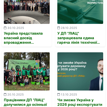
ключовим питанням
галузі, зокрема,
цифровізації та
впровадженню вимог
Регламенту ЄС (EUDR).
30.10.2025
28.10.2025
Україна представила
У ДП "ЛІАЦ"
власний досвід
запрацювала єдина
впровадження
гаряча лінія технічної
цифрових рішень для
підтримки!
лісової галузі на
регіональному семінарі
EU4Environment у
Вірменії
20.10.2025
13.10.2025
Працівники ДП "ЛІАЦ"
Чи зможе Україна у
долучилися до осінньої
2026 році експортувати