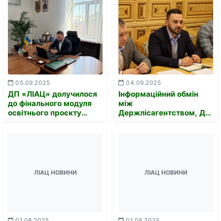
аутентифікацію для всіх
представників
користувачів системи.
деревообробного
бізнесу та
лісокористувачів-
експортерів.
05.09.2025
04.09.2025
ДП «ЛІАЦ» долучилося
Інформаційний обмін
до фінального модуля
між
освітнього проєкту
Держлісагентством, ДП
«EUDR Ready»
«ЛІАЦ» та
Держмитслужбою
ЛІАЦ НОВИНИ
ЛІАЦ НОВИНИ
01.08.2025
01.08.2025