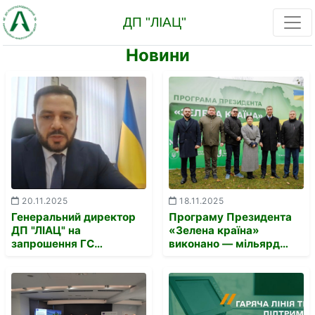
Новини
20.11.2025
18.11.2025
Генеральний директор
Програму Президента
ДП "ЛІАЦ" на
«Зелена країна»
запрошення ГС
виконано — мільярд
"Асоціація
дерев висаджено
деревообробних
підприємств України"
взяв участь у робочій
зустрічі, присвяченій