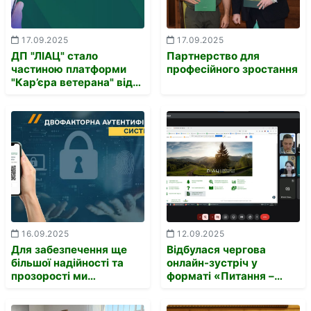
17.09.2025
17.09.2025
ДП "ЛІАЦ" стало
Партнерство для
частиною платформи
професійного зростання
"Кар’єра ветерана" від
Українського
ветеранського фонду.
16.09.2025
12.09.2025
Для забезпечення ще
Відбулася чергова
більшої надійності та
онлайн-зустріч у
прозорості ми
форматі «Питання –
впроваджуємо
Відповіді», організована
двофакторну
ДП «ЛІАЦ» для